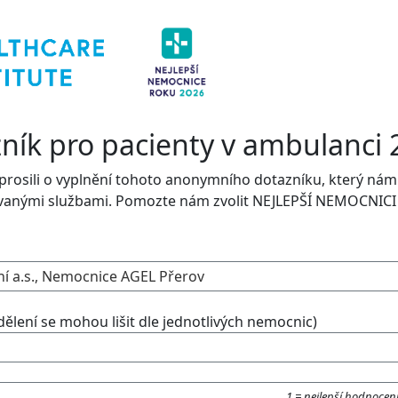
ník pro pacienty v ambulanci 
osili o vyplnění tohoto anonymního dotazníku, který nám po
ovanými službami. Pomozte nám zvolit NEJLEPŠÍ NEMOCNIC
 a.s., Nemocnice AGEL Přerov
ělení se mohou lišit dle jednotlivých nemocnic)
1 = nejlepší hodnocení