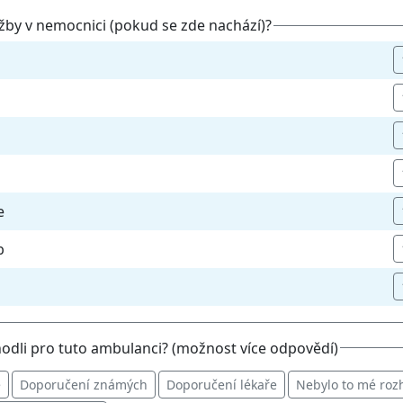
užby v nemocnici (pokud se zde nachází)?
e
b
hodli pro tuto ambulanci? (možnost více odpovědí)
ě
Doporučení známých
Doporučení lékaře
Nebylo to mé rozho