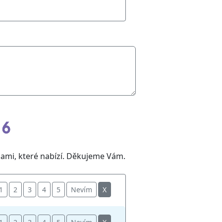
bami, které nabízí. Děkujeme Vám.
1
2
3
4
5
Nevím
X