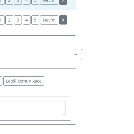
1
2
3
4
5
Nevím
X
1
2
3
4
5
Nevím
X
Lepší komunikace