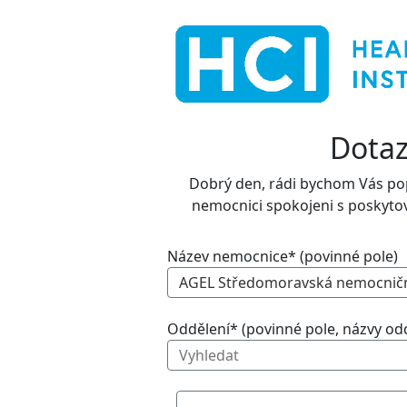
Dotaz
Dobrý den, rádi bychom Vás popr
nemocnici spokojeni s poskyt
Název nemocnice* (povinné pole)
AGEL Středomoravská nemocniční
Oddělení* (povinné pole, názvy odd