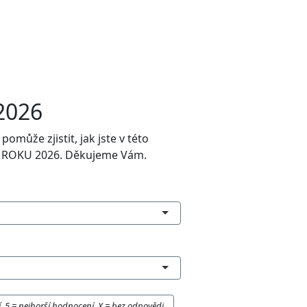
2026
může zjistit, jak jste v této
I ROKU 2026. Děkujeme Vám.
, 5 = nejhorší hodnocení, X = bez odpovědi