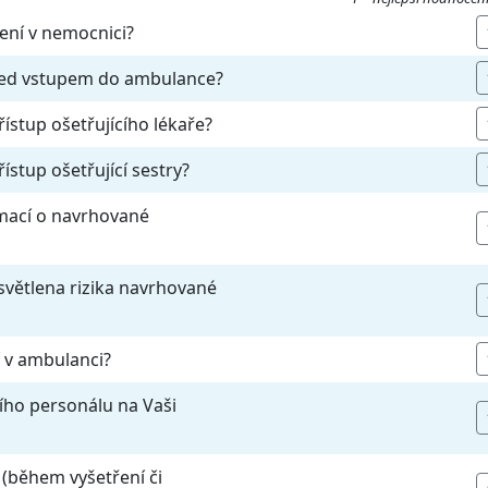
čení v nemocnici?
před vstupem do ambulance?
řístup ošetřujícího lékaře?
ístup ošetřující sestry?
rmací o navrhované
světlena rizika navrhované
í v ambulanci?
cího personálu na Vaši
 (během vyšetření či