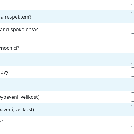
u a respektem?
ulanci spokojen/a?
emocnici?
dovy
vybavení, velikost)
avení, velikost)
ní