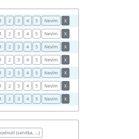
1
2
3
4
5
Nevím
X
1
2
3
4
5
Nevím
X
1
2
3
4
5
Nevím
X
1
2
3
4
5
Nevím
X
1
2
3
4
5
Nevím
X
1
2
3
4
5
Nevím
X
1
2
3
4
5
Nevím
X
dnutí (sanitka, ...)